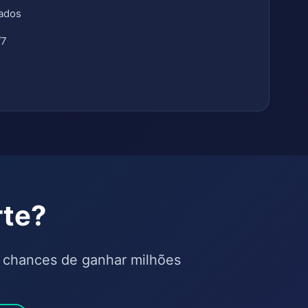
tados
/7
rte?
e chances de ganhar milhões