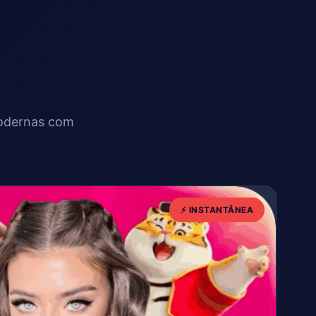
modernas com
⚡ INSTANTÂNEA