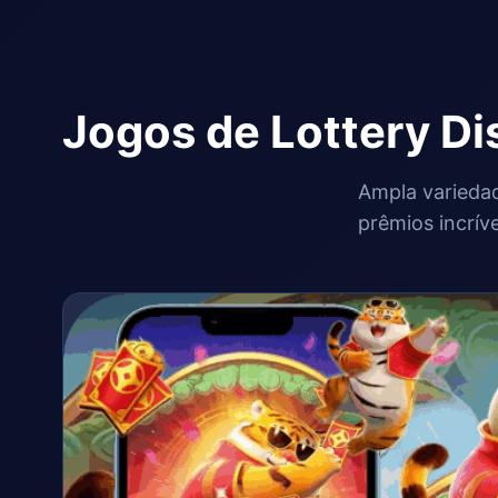
Jogos de Lottery Di
Ampla variedad
prêmios incríve